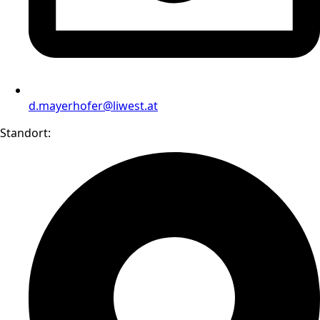
d.mayerhofer@liwest.at
Standort: