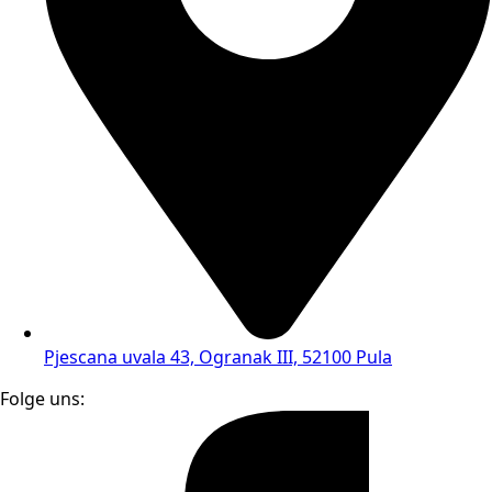
Pjescana uvala 43, Ogranak III, 52100 Pula
Folge uns: