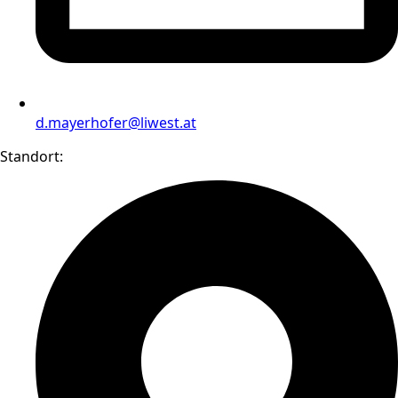
d.mayerhofer@liwest.at
Standort: