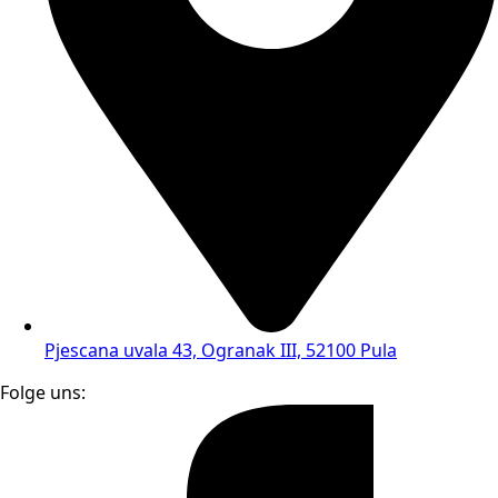
Pjescana uvala 43, Ogranak III, 52100 Pula
Folge uns: